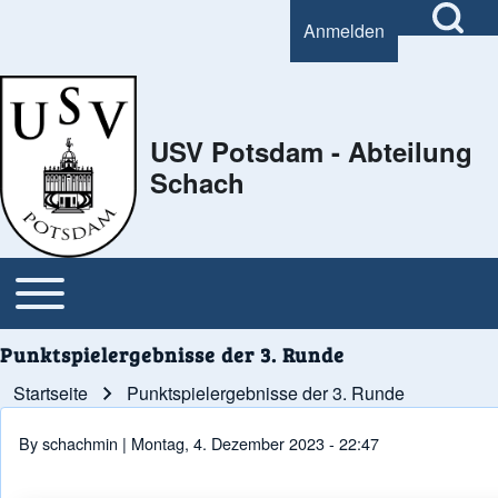
Open Search Bl
Anmelden
User account menu
Search
USV Potsdam - Abteilung
Schach
Close Search Block
Open or Close horizontal Main Menu
Main navigation
Punktspielergebnisse der 3. Runde
Startseite
Punktspielergebnisse der 3. Runde
Pfadnavigation
By
schachmin
| Montag, 4. Dezember 2023 - 22:47