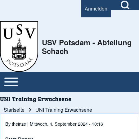
Open Search Bl
Anmelden
User account menu
Search
USV Potsdam - Abteilung
Schach
Close Search Block
Open or Close horizontal Main Menu
Main navigation
UNI Training Erwachsene
Startseite
UNI Training Erwachsene
Pfadnavigation
By
theinze
| Mittwoch, 4. September 2024 - 10:16