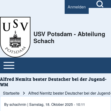
Open Search Bl
Anmelden
User account menu
Search
USV Potsdam - Abteilung
Schach
Close Search Block
Open or Close horizontal Main Menu
Main navigation
Alfred Nemitz bester Deutscher bei der Jugend-
WM
Startseite
Alfred Nemitz bester Deutscher bei der Jugen
Pfadnavigation
By
schachmin
| Samstag, 18. Oktober 2025 - 10:11