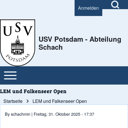
Open Search Bl
Anmelden
User account menu
Search
USV Potsdam - Abteilung
Schach
Close Search Block
Open or Close horizontal Main Menu
Main navigation
LEM und Falkenseer Open
Startseite
LEM und Falkenseer Open
Pfadnavigation
By
schachmin
| Freitag, 31. Oktober 2025 - 17:37