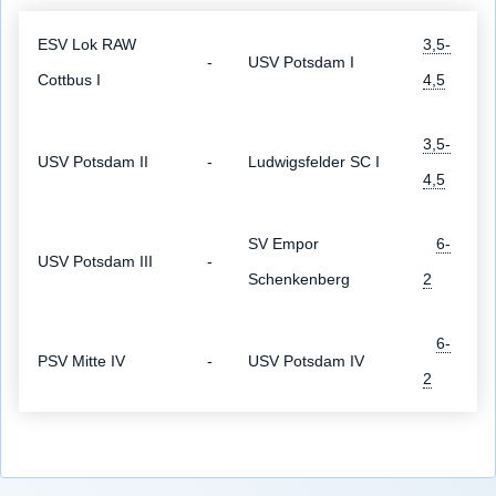
ESV Lok RAW
3,5-
-
USV Potsdam I
Cottbus I
4,5
3,5-
USV Potsdam II
-
Ludwigsfelder SC I
4,5
SV Empor
6-
USV Potsdam III
-
Schenkenberg
2
6-
PSV Mitte IV
-
USV Potsdam IV
2