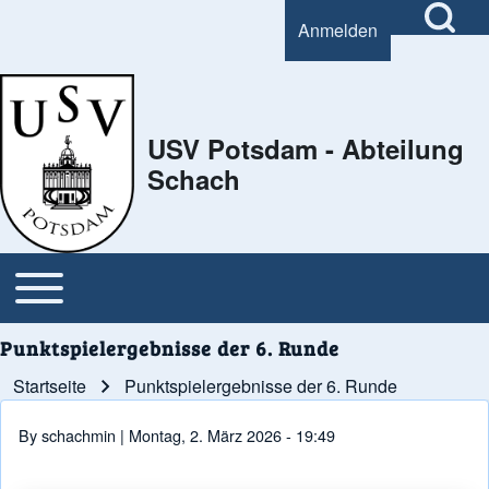
Open Search Bl
Anmelden
User account menu
Search
USV Potsdam - Abteilung
Schach
Close Search Block
Open or Close horizontal Main Menu
Main navigation
Punktspielergebnisse der 6. Runde
Startseite
Punktspielergebnisse der 6. Runde
Pfadnavigation
By
schachmin
| Montag, 2. März 2026 - 19:49