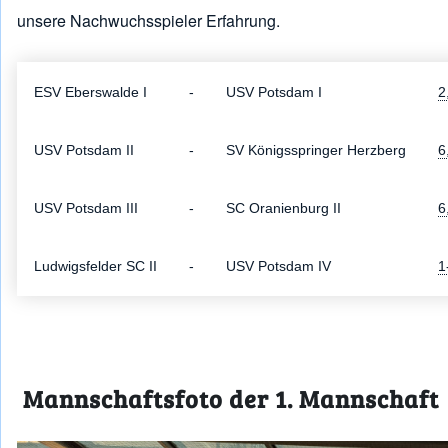
unsere Nachwuchsspieler Erfahrung.
ESV Eberswalde I
-
USV Potsdam I
2
USV Potsdam II
-
SV Königsspringer Herzberg
6
USV Potsdam III
-
SC Oranienburg II
6
Ludwigsfelder SC II
-
USV Potsdam IV
1
Mannschaftsfoto der 1. Mannschaft