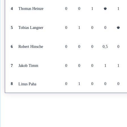
Thomas Heinze
4
0
0
1
♚
1
Tobias Langner
5
0
1
0
0
♚
Robert Hinsche
6
0
0
0
0,5
0
Jakob Timm
7
0
0
0
1
1
8
0
1
0
0
0
Linus Paha