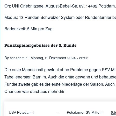
Ort: UNI Griebnitzsee, August-Bebel-Str. 89, 14482 Potsda
Modus: 13 Runden Schweizer System oder Rundenturnier be
Bedenkzeit: 5 Min pro Zug
Punktspielergebnisse der 3. Runde
By
schachmin
| Montag, 2. Dezember 2024 - 22:23
Die erste Mannschaft gewinnt ohne Probleme gegen PSV Miite
Tabellenersten Barnim. Auch die dritte gewann und behauptet 
Für die zweite gab es die erste Niederlage der Saison. Auch d
Chancen war durchaus mehr drin.
USV Potsdam I
-
Potsdamer SV Mitte II
6,5