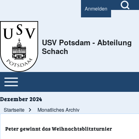
Open Search Bl
Anmelden
User account menu
Search
USV Potsdam - Abteilung
Schach
Close Search Block
Open or Close horizontal Main Menu
Main navigation
Dezember 2024
Startseite
Monatliches Archiv
Pfadnavigation
Peter gewinnt das Weihnachtsblitzturnier