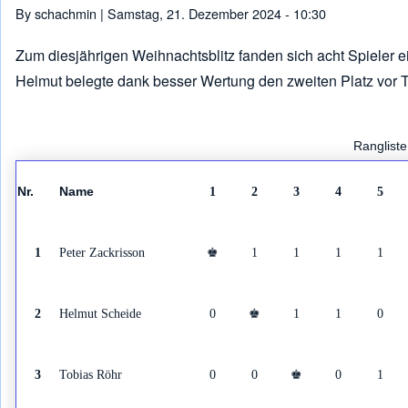
By
schachmin
| Samstag, 21. Dezember 2024 - 10:30
Zum diesjährigen Weihnachtsblitz fanden sich acht Spieler e
Helmut belegte dank besser Wertung den zweiten Platz vor 
Rangliste
Nr.
Name
1
2
3
4
5
Peter Zackrisson
1
♚
1
1
1
1
Helmut Scheide
2
0
♚
1
1
0
Tobias Röhr
3
0
0
♚
0
1