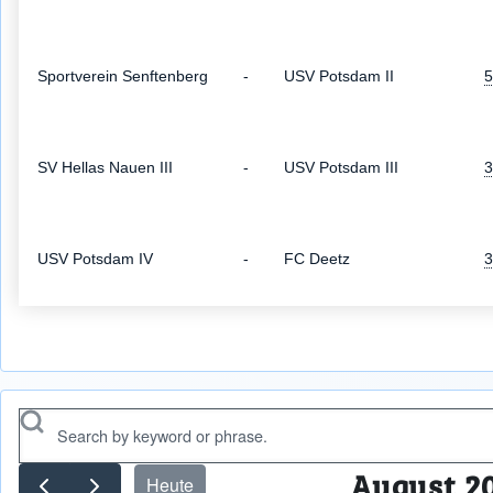
Sportverein Senftenberg
-
USV Potsdam II
5
SV Hellas Nauen III
-
USV Potsdam III
3
USV Potsdam IV
-
FC Deetz
3
Search
August 2
Heute