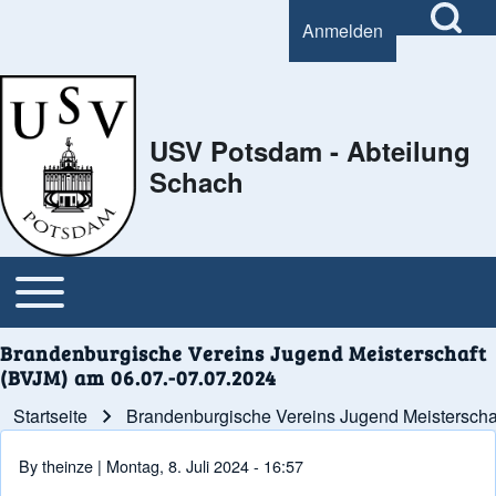
Open Search Bl
Anmelden
User account menu
Search
USV Potsdam - Abteilung
Schach
Close Search Block
Open or Close horizontal Main Menu
Main navigation
Brandenburgische Vereins Jugend Meisterschaft
(BVJM) am 06.07.-07.07.2024
Startseite
Brandenburgische Vereins Jugend Meisterscha
Pfadnavigation
By
theinze
| Montag, 8. Juli 2024 - 16:57