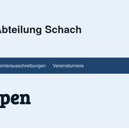
bteilung Schach
urnierausschreibungen
Vereinsturniere
Open